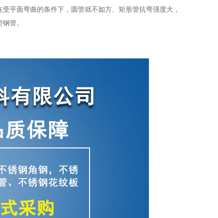
在受平面弯曲的条件下，圆管就不如方、矩形管抗弯强度大，
型钢管。