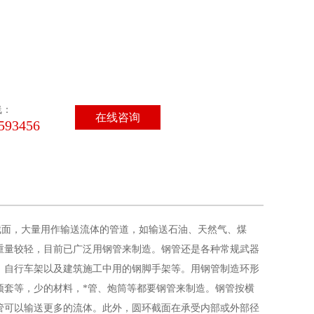
线：
在线咨询
593456
面，大量用作输送流体的管道，如输送石油、天然气、煤
重量较轻，目前已广泛用钢管来制造。钢管还是各种常规武器
、自行车架以及建筑施工中用的钢脚手架等。用钢管制造环形
顶套等，少的材料，*管、炮筒等都要钢管来制造。钢管按横
管可以输送更多的流体。此外，圆环截面在承受内部或外部径