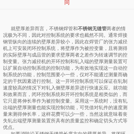
同
就壁厚差异而言，不锈钢焊管和
不锈钢无缝管
两者的情
况极为不同，因此对控制系统的要求也截然不同。通常焊接
钢管纵向的连续的壁厚差异较小，因此在焊管厂的张力减径
机上可安装闭环控制系统，将壁厚作为被控变量，且将测得
的实际壁厚与成品管的要求壁厚两者之差作为转速调节的控
制变量。张力减径机的开环控制和轧入端的壁厚测量装置可
以扩展自动控制系统的控制功能，为有效地实现这一自动控
制系统的功能，控制范围要小一些，仅对不能通过测量而确
定的干扰因素进行控制。这一开环控制系统可以保证在轧制
速度较高的情况下对轧入侧壁厚差异进行快速反应。就功能
和效果而言，闭环控制系统和开环控制系统是相类似的，而
它只是将伸长率作为被控制变量。采用这一系统时，没有轧
出端的壁厚测量也能实现控制功能，可凭借对轧件的速度测
量来测得伸长率，这样花费可以少一些，当然这就意味着丧
失轧出端壁厚测量装置所具有的质量监控和确定切头方式等
优点。
如要消除沿不锈钢无缝管长度方向的壁厚差异，将闭环