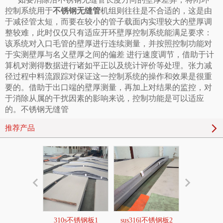
控制系统用于
不锈钢无缝管
机组则往往是不合适的，这是由
于减径管太短，而要在较小的管子载面内实理较大的壁厚调
整较难，此时仅仅只有适应开环壁厚控制系统能满足要求：
该系统对入口毛管的壁厚进行连续测量，并按照控制功能对
于实测壁厚与名义壁厚之间的偏差 进行速度调节，借助于计
算机对测得数据进行诸如平正以及统计评价等处理。张力减
径过程中料流跟踪对保证这一控制系统的操作和效果是很重
要的。借助于出口端的壁厚测量，再加上对结果的监控，对
于消除从属的干扰因素的影响来说，控制功能是可以适应
的。不锈钢无缝管
推荐产品
310s不锈钢板1
sus316l不锈钢板2
2520不锈